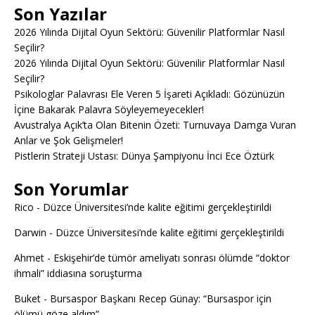
Son Yazılar
2026 Yılında Dijital Oyun Sektörü: Güvenilir Platformlar Nasıl
Seçilir?
2026 Yılında Dijital Oyun Sektörü: Güvenilir Platformlar Nasıl
Seçilir?
Psikologlar Palavrası Ele Veren 5 İşareti Açıkladı: Gözünüzün
İçine Bakarak Palavra Söyleyemeyecekler!
Avustralya Açık’ta Olan Bitenin Özeti: Turnuvaya Damga Vuran
Anlar ve Şok Gelişmeler!
Pistlerin Strateji Ustası: Dünya Şampiyonu İnci Ece Öztürk
Son Yorumlar
Rico
-
Düzce Üniversitesi’nde kalite eğitimi gerçekleştirildi
Darwin
-
Düzce Üniversitesi’nde kalite eğitimi gerçekleştirildi
Ahmet
-
Eskişehir’de tümör ameliyatı sonrası ölümde “doktor
ihmali” iddiasına soruşturma
Buket
-
Bursaspor Başkanı Recep Günay: “Bursaspor için
ölümü göze aldım”