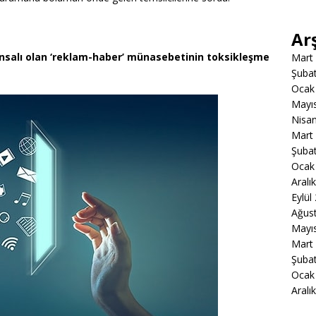
Ar
unsalı olan ‘reklam-haber’ münasebetinin toksikleşme
Mart
Şuba
Ocak
Mayı
Nisa
Mart
Şuba
Ocak
Aralı
Eylül
Ağus
Mayı
Mart
Şuba
Ocak
Aralı