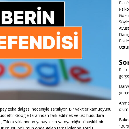
Platf
Psiko
Gözün
Söyl
Avust
Damga
Pistl
Öztü
So
Rico
gerçek
Darw
gerçek
Ahme
yapay zeka dalgası nedeniyle sarsılıyor. Bir vakitler kamuoyunu
ölümd
 müddettir Google tarafından fark edilmek ve üst hudutlara
Buke
, ‘Tık tuzaklarından yapay zeka yamyamlığına’ başlıklı bir
“Burs
durumunu bölümün önde gelen temsilcilerine sordu.