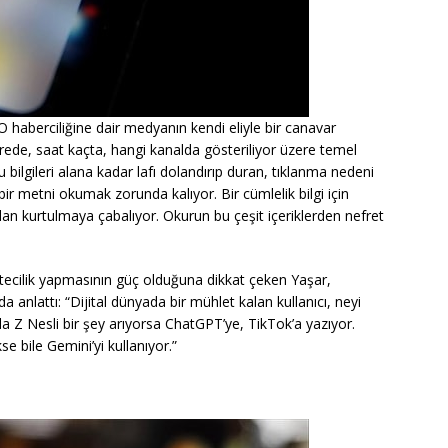
O haberciliğine dair medyanın kendi eliyle bir canavar
nerede, saat kaçta, hangi kanalda gösteriliyor üzere temel
 bilgileri alana kadar lafı dolandırıp duran, tıklanma nedeni
 bir metni okumak zorunda kalıyor. Bir cümlelik bilgi için
dan kurtulmaya çabalıyor. Okurun bu çeşit içeriklerden nefret
tecilik yapmasının güç olduğuna dikkat çeken Yaşar,
 anlattı: “Dijital dünyada bir mühlet kalan kullanıcı, neyi
ela Z Nesli bir şey arıyorsa ChatGPT’ye, TikTok’a yazıyor.
e bile Gemini’yi kullanıyor.”