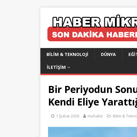
BILIM & TEKNOLOJI
DÜNYA
EĞI
İLETIŞIM
Bir Periyodun Son
Kendi Eliye Yarattı
1 Şubat 2026
muhabir
Bilim & Tekno