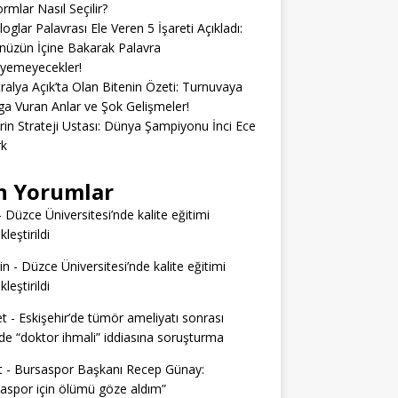
ormlar Nasıl Seçilir?
loglar Palavrası Ele Veren 5 İşareti Açıkladı:
üzün İçine Bakarak Palavra
eyemeyecekler!
ralya Açık’ta Olan Bitenin Özeti: Turnuvaya
 Vuran Anlar ve Şok Gelişmeler!
erin Strateji Ustası: Dünya Şampiyonu İnci Ece
rk
n Yorumlar
-
Düzce Üniversitesi’nde kalite eğitimi
leştirildi
in
-
Düzce Üniversitesi’nde kalite eğitimi
leştirildi
t
-
Eskişehir’de tümör ameliyatı sonrası
e “doktor ihmali” iddiasına soruşturma
t
-
Bursaspor Başkanı Recep Günay:
aspor için ölümü göze aldım”