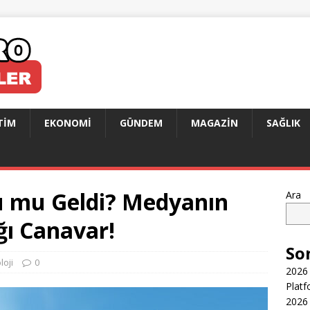
TIM
EKONOMI
GÜNDEM
MAGAZIN
SAĞLIK
u mu Geldi? Medyanın
Ara
ğı Canavar!
So
loji
0
2026 
Platf
2026 