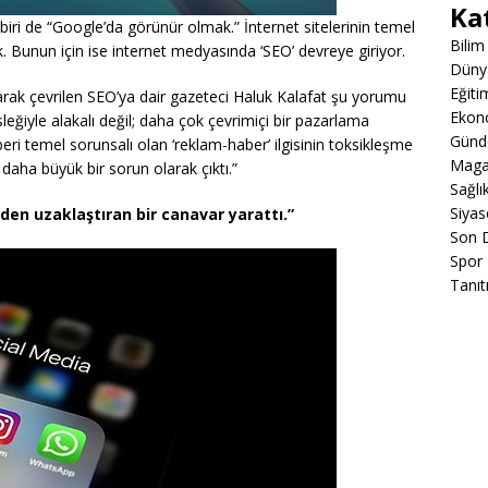
Ka
n biri de “Google’da görünür olmak.” İnternet sitelerinin temel
Bilim
. Bunun için ise internet medyasında ‘SEO’ devreye giriyor.
Düny
Eğiti
ak çevrilen SEO’ya dair gazeteci Haluk Kalafat şu yorumu
Ekon
leğiyle alakalı değil; daha çok çevrimiçi bir pazarlama
Gün
eri temel sorunsalı olan ‘reklam-haber’ ilgisinin toksikleşme
Maga
 daha büyük bir sorun olarak çıktı.”
Sağlı
Siyas
den uzaklaştıran bir canavar yarattı.”
Son 
Spor
Tanıt