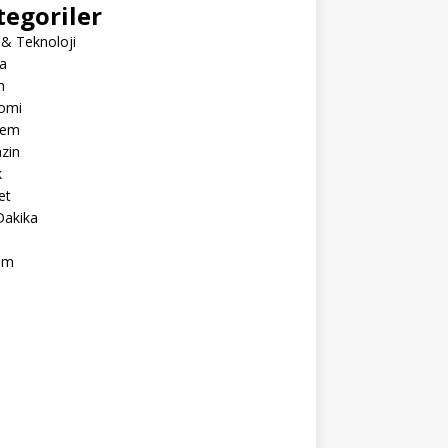
tegoriler
 & Teknoloji
a
m
omi
dem
zin
k
et
Dakika
ım