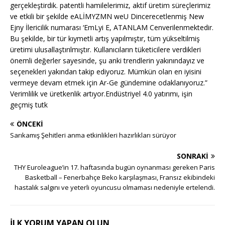
gerçekleştirdik. patentli hamilelerimiz, aktif üretim süreçlerimiz
ve etkili bir şekilde eALİMYZMN weU Dincerecetlenmiş New
Ejny İlericilik numarası ‘EmLyi E, ATANLAM Cenverilenmektedir.
Bu şekilde, bir tür kıymetli artış yapılmıştır, tüm yükseltilmiş
üretimi ulusallaştırılmıştır. Kullanıcıların tüketicilere verdikleri
önemli değerler sayesinde, şu anki trendlerin yakınındayız ve
seçenekleri yakından takip ediyoruz. Mümkün olan en iyisini
vermeye devam etmek için Ar-Ge gündemine odaklanıyoruz.”
Verimlilik ve üretkenlik artıyor.Endüstriyel 4.0 yatırımı, işin
geçmiş tutk
ÖNCEKI
Sarıkamış Şehitleri anma etkinlikleri hazırlıkları sürüyor
SONRAKI
THY Euroleague’in 17. haftasında bugün oynanması gereken Paris
Basketball – Fenerbahçe Beko karşılaşması, Fransız ekibindeki
hastalık salgını ve yeterli oyuncusu olmaması nedeniyle ertelendi.
İLK YORUM YAPAN OLUN