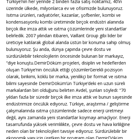
Türkiye’nin her yerinde 2 binden fazla satış noktamız, 40’ın
üzerinde ülkede, milyonlarca ev ve ofisimizde bulunuyoruz.
Isıtma ürünleri, radyatörler, kazanlar, şofbenler, kombi ve
kondensasyonlu kombi üretiminde birçok endüstri alanında
birçok ilke imza attık ve ısıtma çözümlerinde yeni standartlar
belirledik. 2007 yılından itibaren, Vaillant Group gibi lider bir
üreticiye katılarak global alanda üstün bir konuma sahip olmuş
bulunuyoruz. Şu anda, dünya çapında çevre dostu ve
sürdürülebilir teknolojilerin öncesinde bulunan bir markayız,
“diye konuştu.DemirDöküm projeleri, disiplin ve hedeflerden
oluşan Türkiye’nin öncülük ettiği çözümlerGerekli pozisyon
olarak, birikimi, köklü bir marka, yenilikçi bir format ve ısıtma
bilimi sayesinde DemirDöküm’ün Türkiye’deki en uzun süreli
markalardan biri olduğunu belirten Avdel, şunları söyledi: “70
yıldan fazla bir süredir birçok ilke imza attık ve bunun sayesinde
endüstrimize öncülük ediyoruz. Türkiye, araştırma / geliştirme
çalışmalarında ısıtma çözümlerinde sadece enerji üretmeyi
değil, aynı zamanda yeni standartlar koymayı amaçlıyor. Enerji
tasarrufunda yüksek verimlilikte, çevre dostu ve hava kirliliğine
neden olan bir teknolojileri tavsiye ediyoruz. Sürdürülebilir bir
ekonomik yapı için üretken bir program olan DemirDöküm,