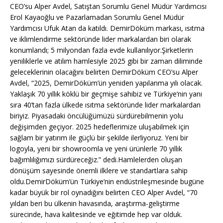
CEO’su Alper Avdel, Satıştan Sorumlu Genel Müdür Yardımcısı
Erol Kayaoğlu ve Pazarlamadan Sorumlu Genel Müdür
Yardımcısı Ufuk Atan da katıldı. DemirDöküm markası, ısıtma
ve iklimlendirme sektöründe lider markalardan biri olarak
konumlandı; 5 milyondan fazla evde kullanılıyor.Şirketlerin
yeniliklerle ve atılım hamlesiyle 2025 gibi bir zaman diliminde
geleceklerinin olacağını belirten DemirDöküm CEO’su Alper
Avdel, “2025, DemirDöküm’ün yeniden yapılanma yılı olacak.
Yaklaşık 70 yıllık köklü bir geçmişe sahibiz ve Türkiye’nin yanı
sıra 40’tan fazla ülkede ısıtma sektöründe lider markalardan
biriyiz. Piyasadaki öncülüğümüzü sürdürebilmenin yolu
değişimden geçiyor. 2025 hedeflerimize uluşabilmek için
sağlam bir yatırım ile güçlü bir şekilde ilerliyoruz. Yeni bir
logoyla, yeni bir showroomla ve yeni ürünlerle 70 yıllık
bağımlılığımızı sürdüreceğiz.” dedi.Hamlelerden oluşan
dönüşüm sayesinde önemli ilklere ve standartlara sahip
oldu.DemirDöküm’ün Türkiye’nin endüstrileşmesinde bugüne
kadar büyük bir rol oynadığını belirten CEO Alper Avdel, “70
yıldan beri bu ülkenin havasında, araştırma-geliştirme
sürecinde, hava kalitesinde ve eğitimde hep var olduk.