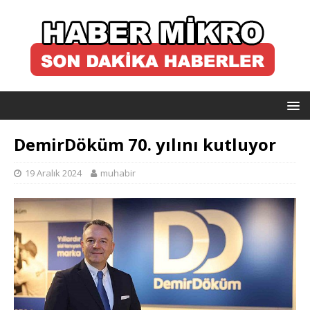
DemirDöküm 70. yılını kutluyor
19 Aralık 2024
muhabir