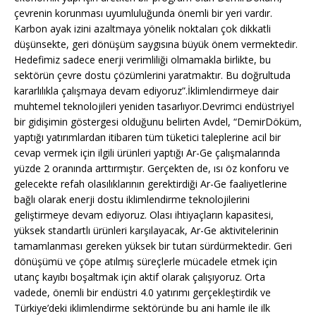
çevrenin korunması uyumluluğunda önemli bir yeri vardır.
Karbon ayak izini azaltmaya yönelik noktaları çok dikkatli
düşünsekte, geri dönüşüm saygısına büyük önem vermektedir.
Hedefimiz sadece enerji verimliliği olmamakla birlikte, bu
sektörün çevre dostu çözümlerini yaratmaktır. Bu doğrultuda
kararlılıkla çalışmaya devam ediyoruz”.İklimlendirmeye dair
muhtemel teknolojileri yeniden tasarlıyor.Devrimci endüstriyel
bir gidişimin göstergesi olduğunu belirten Avdel, “DemirDöküm,
yaptığı yatırımlardan itibaren tüm tüketici taleplerine acil bir
cevap vermek için ilgili ürünleri yaptığı Ar-Ge çalışmalarında
yüzde 2 oranında arttırmıştır. Gerçekten de, ısı öz konforu ve
gelecekte refah olasılıklarının gerektirdiği Ar-Ge faaliyetlerine
bağlı olarak enerji dostu iklimlendirme teknolojilerini
geliştirmeye devam ediyoruz. Olası ihtiyaçların kapasitesi,
yüksek standartlı ürünleri karşılayacak, Ar-Ge aktivitelerinin
tamamlanması gereken yüksek bir tutarı sürdürmektedir. Geri
dönüşümü ve çöpe atılmış süreçlerle mücadele etmek için
utanç kayıbı boşaltmak için aktif olarak çalışıyoruz. Orta
vadede, önemli bir endüstri 4.0 yatırımı gerçekleştirdik ve
Türkiye’deki iklimlendirme sektöründe bu ani hamle ile ilk