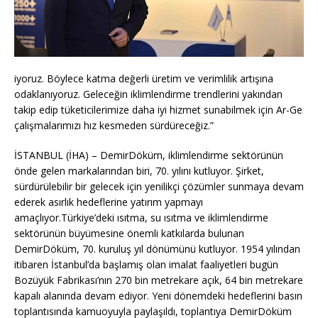
iyoruz. Böylece katma değerli üretim ve verimlilik artışına
odaklanıyoruz. Geleceğin iklimlendirme trendlerini yakından
takip edip tüketicilerimize daha iyi hizmet sunabilmek için Ar-Ge
çalışmalarımızı hız kesmeden sürdüreceğiz.”
İSTANBUL (İHA) – DemirDöküm, iklimlendirme sektörünün
önde gelen markalarından biri, 70. yılını kutluyor. Şirket,
sürdürülebilir bir gelecek için yenilikçi çözümler sunmaya devam
ederek asırlık hedeflerine yatırım yapmayı
amaçlıyor.Türkiye’deki ısıtma, su ısıtma ve iklimlendirme
sektörünün büyümesine önemli katkılarda bulunan
DemirDöküm, 70. kuruluş yıl dönümünü kutluyor. 1954 yılından
itibaren İstanbul’da başlamış olan imalat faaliyetleri bugün
Bozüyük Fabrikası’nın 270 bin metrekare açık, 64 bin metrekare
kapalı alanında devam ediyor. Yeni dönemdeki hedeflerini basın
toplantısında kamuoyuyla paylaşıldı, toplantıya DemirDöküm