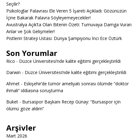
Seçilir?
Psikologlar Palavrası Ele Veren 5 İşareti Açıkladı: Gözünüzün
İçine Bakarak Palavra Söyleyemeyecekler!
Avustralya Açık’ta Olan Bitenin Özeti: Turnuvaya Damga Vuran
Anlar ve Şok Gelişmeler!
Pistlerin Strateji Ustası: Dünya Şampiyonu İnci Ece Öztürk
Son Yorumlar
Rico
-
Düzce Üniversitesi’nde kalite eğitimi gerçekleştirildi
Darwin
-
Düzce Üniversitesi’nde kalite eğitimi gerçekleştirildi
Ahmet
-
Eskişehir’de tümör ameliyatı sonrası ölümde “doktor
ihmali” iddiasına soruşturma
Buket
-
Bursaspor Başkanı Recep Günay: “Bursaspor için
ölümü göze aldım”
Arşivler
Mart 2026