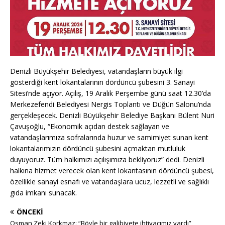
Denizli Büyükşehir Belediyesi, vatandaşların büyük ilgi
gösterdiği kent lokantalarının dördüncü şubesini 3. Sanayi
Sitesi’nde açıyor. Açılış, 19 Aralık Perşembe günü saat 12.30’da
Merkezefendi Belediyesi Nergis Toplantı ve Düğün Salonu’nda
gerçekleşecek. Denizli Büyükşehir Belediye Başkanı Bülent Nuri
Çavuşoğlu, “Ekonomik açıdan destek sağlayan ve
vatandaşlarımıza sofralarında huzur ve samimiyet sunan kent
lokantalarımızın dördüncü şubesini açmaktan mutluluk
duyuyoruz. Tüm halkımızı açılışımıza bekliyoruz” dedi. Denizli
halkına hizmet verecek olan kent lokantasının dördüncü şubesi,
özellikle sanayi esnafı ve vatandaşlara ucuz, lezzetli ve sağlıklı
gıda imkanı sunacak.
ÖNCEKI
Osman Zeki Korkmaz: “Böyle bir galibiyete ihtiyacımız vardı”