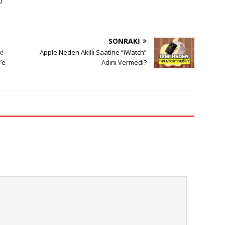
o
SONRAKI
k!
Apple Neden Akıllı Saatine “iWatch”
’e
Adını Vermedi?