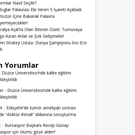
ormlar Nasıl Seçilir?
loglar Palavrası Ele Veren 5 İşareti Açıkladı:
üzün İçine Bakarak Palavra
eyemeyecekler!
ralya Açık’ta Olan Bitenin Özeti: Turnuvaya
 Vuran Anlar ve Şok Gelişmeler!
erin Strateji Ustası: Dünya Şampiyonu İnci Ece
rk
n Yorumlar
-
Düzce Üniversitesi’nde kalite eğitimi
leştirildi
in
-
Düzce Üniversitesi’nde kalite eğitimi
leştirildi
t
-
Eskişehir’de tümör ameliyatı sonrası
e “doktor ihmali” iddiasına soruşturma
t
-
Bursaspor Başkanı Recep Günay:
aspor için ölümü göze aldım”