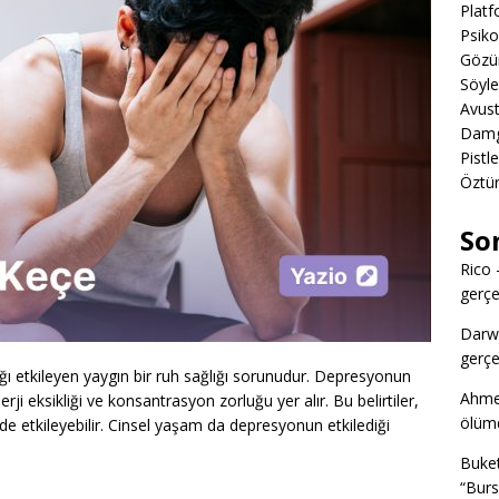
Platf
Psiko
Gözün
Söyl
Avust
Damga
Pistl
Öztü
So
Rico
gerçek
Darw
gerçek
ığı etkileyen yaygın bir ruh sağlığı sorunudur. Depresyonun
Ahme
nerji eksikliği ve konsantrasyon zorluğu yer alır. Bu belirtiler,
ölümd
de etkileyebilir. Cinsel yaşam da depresyonun etkilediği
Buke
“Burs