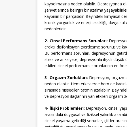
kaybolmasına neden olabilir. Depresyonda olan 
şehvetlerinde belirgin bir azalma yaşayabilirle
kaybının bir parçasıdır. Beyindeki kimyasal de
kronik yorgunluk ve enerji eksikliği, duygusal 
nedenleridir.
2- Cinsel Performans Sorunları:
Depresyon
erektil disfonksiyon (sertleşme sorunu) ve ka
Bu performans sorunları, depresyonun getirdiği
stres ve anksiyete, depresyonla ilişkili düşük
etkileri cinsel performans sorunlarının en öne
3- Orgazm Zorlukları:
Depresyon, orgazma 
neden olabilir. Hem erkeklerde hem de kadın
sırasında hissedilen tatmin azalabilir. Beyind
ve depresyon ilaçlarının yan etkileri orgazm z
4- İlişki Problemleri:
Depresyon, cinsel yaşam
arasındaki duygusal ve fiziksel yakınlık azalab
cinsel yaşama getirdiği sorunlar, çiftler aras
getirdiği duygusal mesafe ve ilgi kaybı, cinsel ta