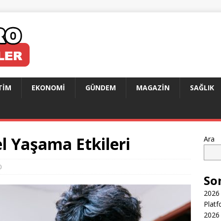
TIM
EKONOMI
GÜNDEM
MAGAZIN
SAĞLIK
l Yaşama Etkileri
Ara
0
So
2026 
Platf
2026 