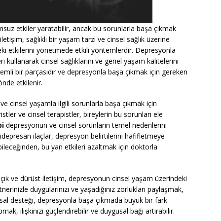
suz etkiler yaratabilir, ancak bu sorunlarla başa çıkmak
işim, sağlıklı bir yaşam tarzı ve cinsel sağlık üzerine
i etkilerini yönetmede etkili yöntemlerdir. Depresyonla
ri kullanarak cinsel sağlıklarını ve genel yaşam kalitelerini
n önemli bir parçasıdır ve depresyonla başa çıkmak için gereken
nde etkilenir.
 cinsel yaşamla ilgili sorunlarla başa çıkmak için
tler ve cinsel terapistler, bireylerin bu sorunları ele
pi
depresyonun ve cinsel sorunların temel nedenlerini
epresan ilaçlar, depresyon belirtilerini hafifletmeye
abileceğinden, bu yan etkileri azaltmak için doktorla
açık ve dürüst iletişim, depresyonun cinsel yaşam üzerindeki
tnerinizle duygularınızı ve yaşadığınız zorlukları paylaşmak,
uygusal desteği, depresyonla başa çıkmada büyük bir fark
apmak, ilişkinizi güçlendirebilir ve duygusal bağı artırabilir.