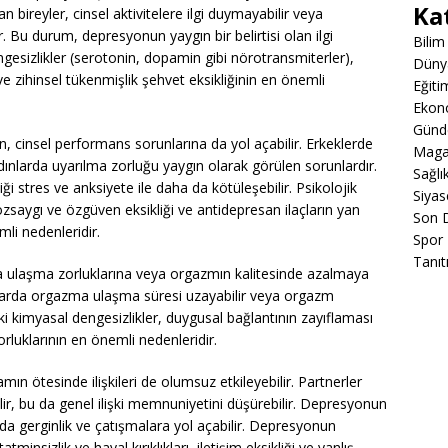
Ka
bireyler, cinsel aktivitelere ilgi duymayabilir veya
r. Bu durum, depresyonun yaygın bir belirtisi olan ilgi
Bilim
ngesizlikler (serotonin, dopamin gibi nörotransmiterler),
Düny
ve zihinsel tükenmişlik şehvet eksikliğinin en önemli
Eğiti
Ekon
Gün
, cinsel performans sorunlarına da yol açabilir. Erkeklerde
Maga
dınlarda uyarılma zorluğu yaygın olarak görülen sorunlardır.
Sağlı
 stres ve anksiyete ile daha da kötüleşebilir. Psikolojik
Siyas
 özsaygı ve özgüven eksikliği ve antidepresan ilaçların yan
Son 
mli nedenleridir.
Spor
Tanıt
ulaşma zorluklarına veya orgazmın kalitesinde azalmaya
larda orgazma ulaşma süresi uzayabilir veya orgazm
eki kimyasal dengesizlikler, duygusal bağlantının zayıflaması
orluklarının en önemli nedenleridir.
ın ötesinde ilişkileri de olumsuz etkileyebilir. Partnerler
ilir, bu da genel ilişki memnuniyetini düşürebilir. Depresyonun
ında gerginlik ve çatışmalara yol açabilir. Depresyonun
tminsizlik ve hayal kırıklıkları, iletişim eksikliği ve yanlış