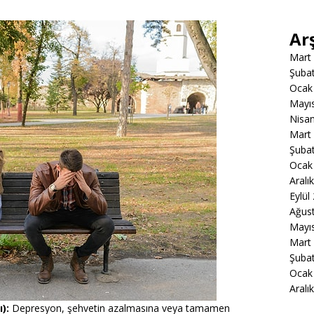
Ar
Mart
Şuba
Ocak
Mayı
Nisa
Mart
Şuba
Ocak
Aralı
Eylül
Ağus
Mayı
Mart
Şuba
Ocak
Aralı
ı):
Depresyon, şehvetin azalmasına veya tamamen