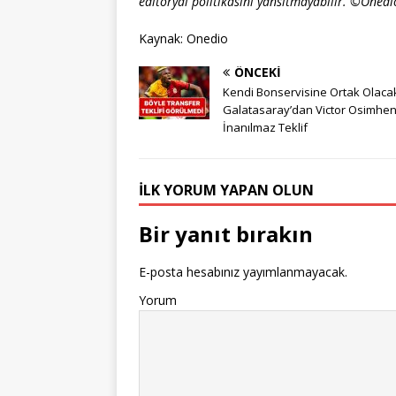
editöryal politikasını yansıtmayabilir. ©Onedi
Kaynak: Onedio
ÖNCEKI
Kendi Bonservisine Ortak Olaca
Galatasaray’dan Victor Osimhen
İnanılmaz Teklif
İLK YORUM YAPAN OLUN
Bir yanıt bırakın
E-posta hesabınız yayımlanmayacak.
Yorum