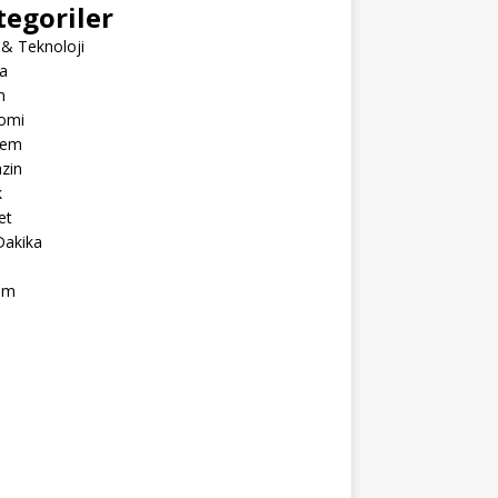
tegoriler
 & Teknoloji
a
m
omi
dem
zin
k
et
Dakika
ım