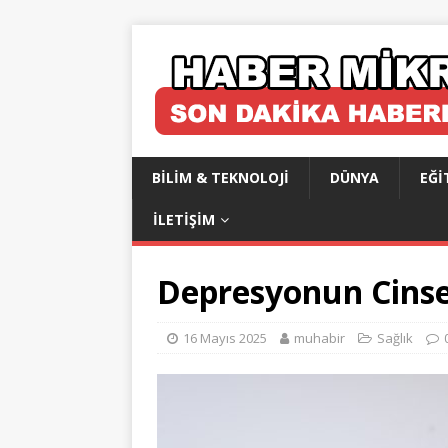
BILIM & TEKNOLOJI
DÜNYA
EĞI
İLETIŞIM
Depresyonun Cinse
16 Mayıs 2025
muhabir
Sağlık