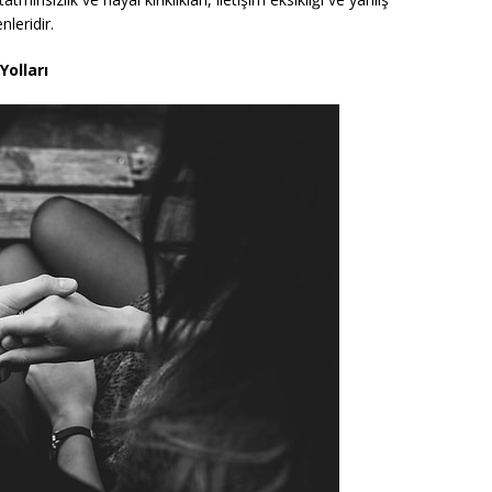
leridir.
olları