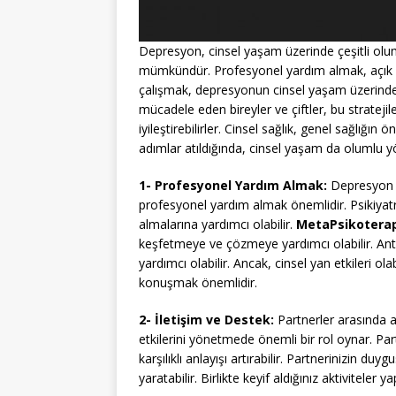
Depresyon, cinsel yaşam üzerinde çeşitli olum
mümkündür. Profesyonel yardım almak, açık ilet
çalışmak, depresyonun cinsel yaşam üzerindek
mücadele eden bireyler ve çiftler, bu stratejile
iyileştirebilirler. Cinsel sağlık, genel sağlığı
adımlar atıldığında, cinsel yaşam da olumlu yö
1- Profesyonel Yardım Almak:
Depresyon ve
profesyonel yardım almak önemlidir. Psikiyatris
almalarına yardımcı olabilir.
MetaPsikotera
keşfetmeye ve çözmeye yardımcı olabilir. Antid
yardımcı olabilir. Ancak, cinsel yan etkileri ol
konuşmak önemlidir.
2- İletişim ve Destek:
Partnerler arasında 
etkilerini yönetmede önemli bir rol oynar. Par
karşılıklı anlayışı artırabilir. Partnerinizin d
yaratabilir. Birlikte keyif aldığınız aktiviteler y