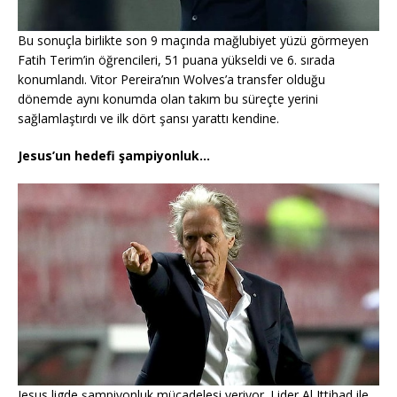
Bu sonuçla birlikte son 9 maçında mağlubiyet yüzü görmeyen
Fatih Terim’in öğrencileri, 51 puana yükseldi ve 6. sırada
konumlandı. Vitor Pereira’nın Wolves’a transfer olduğu
dönemde aynı konumda olan takım bu süreçte yerini
sağlamlaştırdı ve ilk dört şansı yarattı kendine.
Jesus’un hedefi şampiyonluk…
Jesus ligde şampiyonluk mücadelesi veriyor. Lider Al Ittihad ile