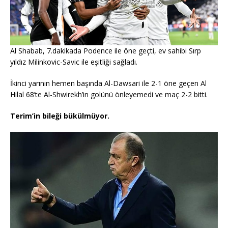
Al Shabab, 7.dakikada Podence ile öne geçti, ev sahibi Sırp
yıldız Milinkovic-Savic ile eşitliği sağladı.
İkinci yarının hemen başında Al-Dawsari ile 2-1 öne geçen Al
Hilal 68’te Al-Shwirekh’in golünü önleyemedi ve maç 2-2 bitti.
Terim’in bileği bükülmüyor.