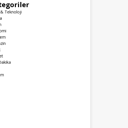
tegoriler
 & Teknoloji
a
m
omi
dem
zin
k
et
Dakika
ım