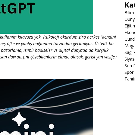
Ka
Bilim
Düny
Eğiti
Ekon
 kullanım kılavuzu yok. Psikoloji okurdum zira herkes “kendini
Gün
lmış öfke ve yanlış bağlanma tarzından geçilmiyor. Üstelik bu
Maga
 pazarlama, isimli hadiseler ve dijital dünyada da karşılık
Sağlı
nsan davranışını çözebilenlerin elinde olacak, gerisi yan vazife.’
Siyas
Son 
Spor
Tanıt