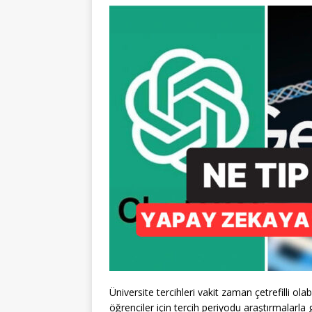
Üniversite tercihleri vakit zaman çetrefilli ola
öğrenciler için tercih periyodu araştırmalarla 