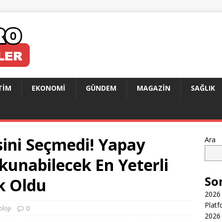
TIM
EKONOMI
GÜNDEM
MAGAZIN
SAĞLIK
esini Seçmedi! Yapay
Ara
unabilecek En Yeterli
So
k Oldu
2026 
Platf
loji
0
2026 