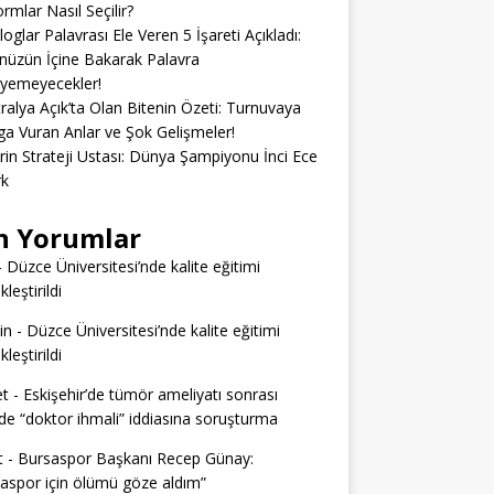
ormlar Nasıl Seçilir?
loglar Palavrası Ele Veren 5 İşareti Açıkladı:
üzün İçine Bakarak Palavra
eyemeyecekler!
ralya Açık’ta Olan Bitenin Özeti: Turnuvaya
 Vuran Anlar ve Şok Gelişmeler!
erin Strateji Ustası: Dünya Şampiyonu İnci Ece
rk
n Yorumlar
-
Düzce Üniversitesi’nde kalite eğitimi
leştirildi
in
-
Düzce Üniversitesi’nde kalite eğitimi
leştirildi
t
-
Eskişehir’de tümör ameliyatı sonrası
e “doktor ihmali” iddiasına soruşturma
t
-
Bursaspor Başkanı Recep Günay:
aspor için ölümü göze aldım”