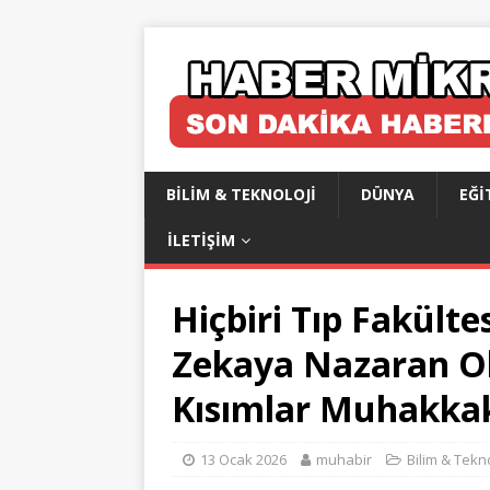
BILIM & TEKNOLOJI
DÜNYA
EĞI
İLETIŞIM
Hiçbiri Tıp Fakült
Zekaya Nazaran Ok
Kısımlar Muhakka
13 Ocak 2026
muhabir
Bilim & Tekno