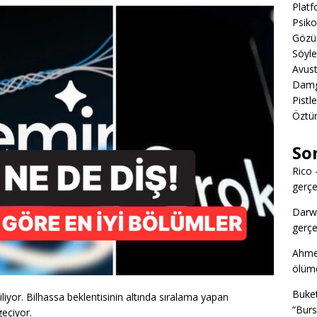
Platf
Psiko
Gözün
Söyl
Avust
Damga
Pistl
Öztü
So
Rico
gerçek
Darw
gerçek
Ahme
ölümd
Buke
biliyor. Bilhassa beklentisinin altında sıralama yapan
“Burs
geçiyor.