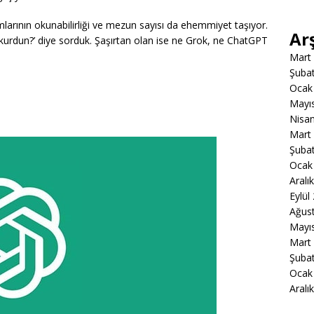
ımlarının okunabilirliği ve mezun sayısı da ehemmiyet taşıyor.
Ar
kurdun?’ diye sorduk. Şaşırtan olan ise ne Grok, ne ChatGPT
Mart
Şuba
Ocak
Mayı
Nisa
Mart
Şuba
Ocak
Aralı
Eylül
Ağus
Mayı
Mart
Şuba
Ocak
Aralı