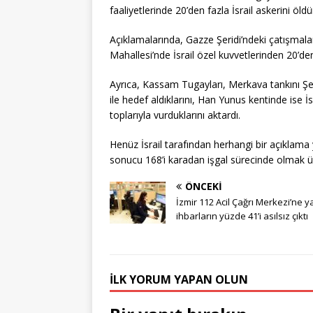
faaliyetlerinde 20’den fazla İsrail askerini öl
Açıklamalarında, Gazze Şeridi’ndeki çatışmala
Mahallesi’nde İsrail özel kuvvetlerinden 20’den 
Ayrıca, Kassam Tugayları, Merkava tankını Şey
ile hedef aldıklarını, Han Yunus kentinde ise İ
toplarıyla vurduklarını aktardı.
Henüz İsrail tarafından herhangi bir açıklama 
sonucu 168’i karadan işgal sürecinde olmak üze
ÖNCEKI
İzmir 112 Acil Çağrı Merkezi’ne y
ihbarların yüzde 41’i asılsız çıktı
İLK YORUM YAPAN OLUN