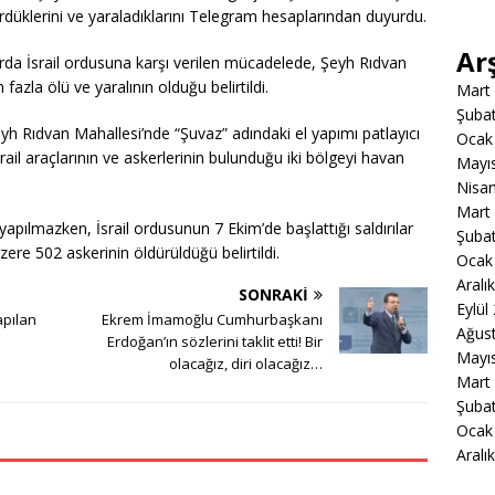
dürdüklerini ve yaraladıklarını Telegram hesaplarından duyurdu.
Ar
rda İsrail ordusuna karşı verilen mücadelede, Şeyh Rıdvan
fazla ölü ve yaralının olduğu belirtildi.
Mart
Şuba
h Rıdvan Mahallesi’nde “Şuvaz” adındaki el yapımı patlayıcı
Ocak
srail araçlarının ve askerlerinin bulunduğu iki bölgeyi havan
Mayı
Nisa
Mart
yapılmazken, İsrail ordusunun 7 Ekim’de başlattığı saldırılar
Şuba
re 502 askerinin öldürüldüğü belirtildi.
Ocak
Aralı
SONRAKI
Eylül
apılan
Ekrem İmamoğlu Cumhurbaşkanı
Ağus
Erdoğan’ın sözlerini taklit etti! Bir
Mayı
olacağız, diri olacağız…
Mart
Şuba
Ocak
Aralı