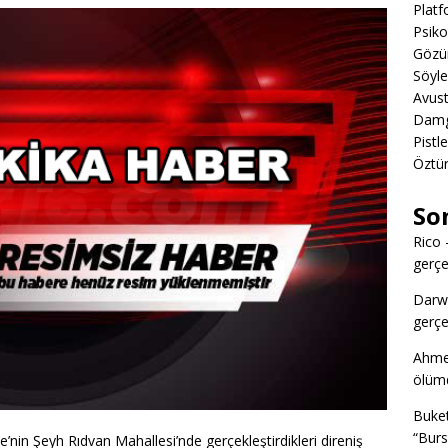
Platf
Psiko
Gözün
Söyl
Avust
Damga
Pistl
Öztü
So
Rico
gerçek
Darw
gerçek
Ahme
ölümd
Buke
“Burs
nin Şeyh Rıdvan Mahallesi’nde gerçekleştirdikleri direniş