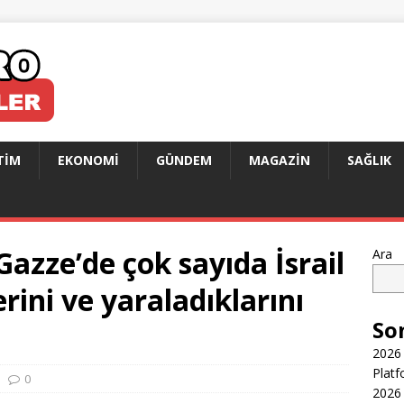
TIM
EKONOMI
GÜNDEM
MAGAZIN
SAĞLIK
azze’de çok sayıda İsrail
Ara
rini ve yaraladıklarını
So
2026 
Platf
0
2026 