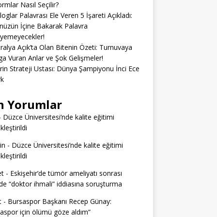
ormlar Nasıl Seçilir?
loglar Palavrası Ele Veren 5 İşareti Açıkladı:
üzün İçine Bakarak Palavra
eyemeyecekler!
ralya Açık’ta Olan Bitenin Özeti: Turnuvaya
 Vuran Anlar ve Şok Gelişmeler!
erin Strateji Ustası: Dünya Şampiyonu İnci Ece
rk
n Yorumlar
-
Düzce Üniversitesi’nde kalite eğitimi
leştirildi
in
-
Düzce Üniversitesi’nde kalite eğitimi
leştirildi
t
-
Eskişehir’de tümör ameliyatı sonrası
e “doktor ihmali” iddiasına soruşturma
t
-
Bursaspor Başkanı Recep Günay:
aspor için ölümü göze aldım”