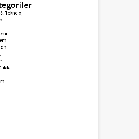
tegoriler
 & Teknoloji
a
m
omi
dem
zin
k
et
Dakika
ım