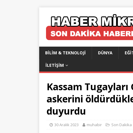
BILIM & TEKNOLOJI
DÜNYA
EĞI
İLETIŞIM
Kassam Tugayları G
askerini öldürdükle
duyurdu
30 Aralık 2023
muhabir
Son Dakika