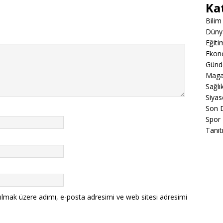
Ka
Bilim
Düny
Eğiti
Ekon
Gün
Maga
Sağlı
Siyas
Son 
Spor
Tanıt
ılmak üzere adımı, e-posta adresimi ve web sitesi adresimi