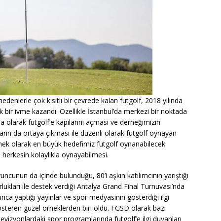
 nedenlerle çok kısıtlı bir çevrede kalan futgolf, 2018 yılında
k bir ivme kazandı. Özellikle İstanbul’da merkezi bir noktada
 olarak futgolf’e kapılarını açması ve derneğimizin
ların da ortaya çıkması ile düzenli olarak futgolf oynayan
rnek olarak en büyük hedefimiz futgolf oynanabilecek
n herkesin kolaylıkla oynayabilmesi.
cunun da içinde bulunduğu, 80’i aşkın katılımcının yarıştığı
ukları ile destek verdiği Antalya Grand Final Turnuvası’nda
nca yaptığı yayınlar ve spor medyasının gösterdiği ilgi
steren güzel örneklerden biri oldu. FGSD olarak bazı
levizyonlardaki spor programlarında futgolf’e ilgi duyanları