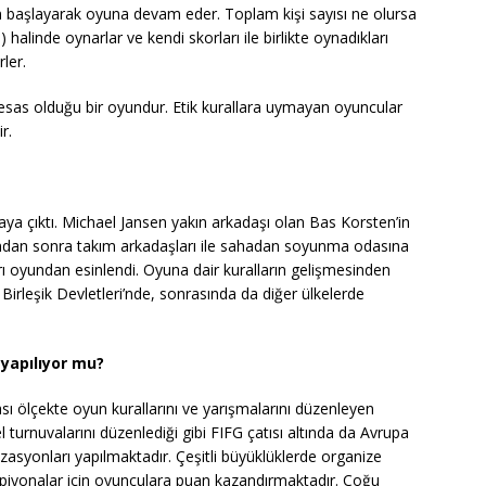
an başlayarak oyuna devam eder. Toplam kişi sayısı ne olursa
) halinde oynarlar ve kendi skorları ile birlikte oynadıkları
ler.
esas olduğu bir oyundur. Etik kurallara uymayan oyuncular
ir.
taya çıktı. Michael Jansen yakın arkadaşı olan Bas Korsten’in
ndan sonra takım arkadaşları ile sahadan soyunma odasına
ı oyundan esinlendi. Oyuna dair kuralların gelişmesinden
Birleşik Devletleri’nde, sonrasında da diğer ülkelerde
yapılıyor mu?
ası ölçekte oyun kurallarını ve yarışmalarını düzenleyen
 turnuvalarını düzenlediği gibi FIFG çatısı altında da Avrupa
syonları yapılmaktadır. Çeşitli büyüklüklerde organize
ampiyonalar için oyunculara puan kazandırmaktadır. Çoğu