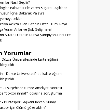
ormlar Nasıl Seçilir?
loglar Palavrası Ele Veren 5 İşareti Açıkladı:
üzün İçine Bakarak Palavra
eyemeyecekler!
ralya Açık’ta Olan Bitenin Özeti: Turnuvaya
 Vuran Anlar ve Şok Gelişmeler!
erin Strateji Ustası: Dünya Şampiyonu İnci Ece
rk
n Yorumlar
-
Düzce Üniversitesi’nde kalite eğitimi
leştirildi
in
-
Düzce Üniversitesi’nde kalite eğitimi
leştirildi
t
-
Eskişehir’de tümör ameliyatı sonrası
e “doktor ihmali” iddiasına soruşturma
t
-
Bursaspor Başkanı Recep Günay:
aspor için ölümü göze aldım”