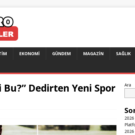
TIM
EKONOMI
GÜNDEM
MAGAZIN
SAĞLIK
i Bu?” Dedirten Yeni Spor
Ara
So
2026 
Platf
2026 