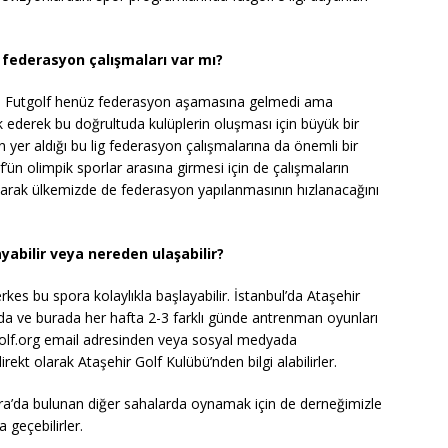
 federasyon çalışmaları var mı?
or. Futgolf henüz federasyon aşamasına gelmedi ama
k ederek bu doğrultuda kulüplerin oluşması için büyük bir
n yer aldığı bu lig federasyon çalışmalarına da önemli bir
f’ün olimpik sporlar arasına girmesi için de çalışmaların
arak ülkemizde de federasyon yapılanmasının hızlanacağını
abilir veya nereden ulaşabilir?
erkes bu spora kolaylıkla başlayabilir. İstanbul’da Ataşehir
 ve burada her hafta 2-3 farklı günde antrenman oyunları
olf.org
email adresinden veya sosyal medyada
kt olarak Ataşehir Golf Kulübü’nden bilgi alabilirler.
ra’da bulunan diğer sahalarda oynamak için de derneğimizle
a geçebilirler.