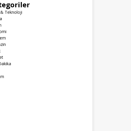
tegoriler
 & Teknoloji
a
m
omi
dem
zin
k
et
Dakika
ım