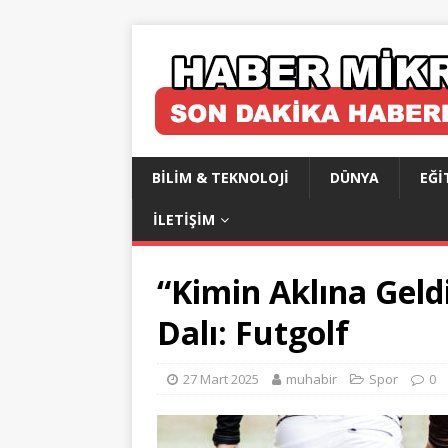
BILIM & TEKNOLOJI
DÜNYA
EĞI
İLETIŞIM
“Kimin Aklına Geld
Dalı: Futgolf
27 Mart 2025
muhabir
Spor
0