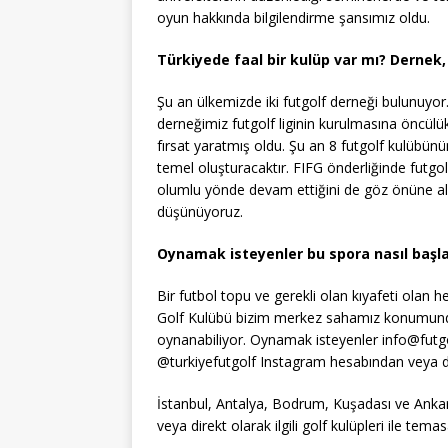
oyun hakkında bilgilendirme şansımız oldu.
Türkiyede faal bir kulüp var mı? Dernek,
Şu an ülkemizde iki futgolf derneği bulunuy
derneğimiz futgolf liginin kurulmasına öncülü
fırsat yaratmış oldu. Şu an 8 futgolf kulübünü
temel oluşturacaktır. FIFG önderliğinde futgol
olumlu yönde devam ettiğini de göz önüne al
düşünüyoruz.
Oynamak isteyenler bu spora nasıl başlay
Bir futbol topu ve gerekli olan kıyafeti olan h
Golf Kulübü bizim merkez sahamız konumunda
oynanabiliyor. Oynamak isteyenler
info@futg
@turkiyefutgolf Instagram hesabından veya dire
İstanbul, Antalya, Bodrum, Kuşadası ve Anka
veya direkt olarak ilgili golf kulüpleri ile temas