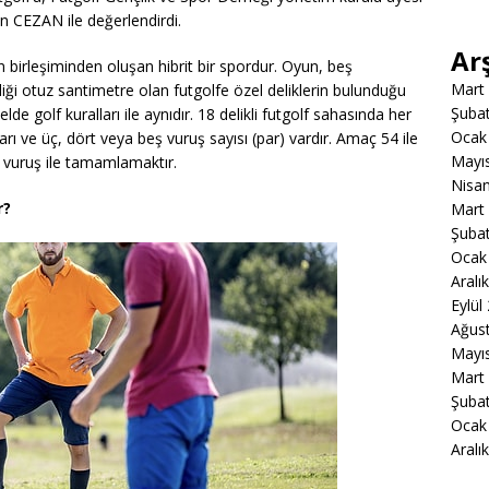
 CEZAN ile değerlendirdi.
Ar
n birleşiminden oluşan hibrit bir spordur. Oyun, beş
Mart
inliği otuz santimetre olan futgolfe özel deliklerin bulunduğu
Şuba
de golf kuralları ile aynıdır. 18 delikli futgolf sahasında her
Ocak
ları ve üç, dört veya beş vuruş sayısı (par) vardır. Amaç 54 ile
Mayı
 vuruş ile tamamlamaktır.
Nisa
r?
Mart
Şuba
Ocak
Aralı
Eylül
Ağus
Mayı
Mart
Şuba
Ocak
Aralı