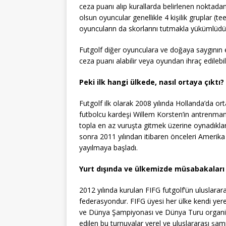
ceza puanı alıp kurallarda belirlenen noktad
olsun oyuncular genellikle 4 kişilik gruplar (tee
oyuncuların da skorlarını tutmakla yükümlüdür
Futgolf diğer oyunculara ve doğaya saygının 
ceza puanı alabilir veya oyundan ihraç edilebil
Peki ilk hangi ülkede, nasıl ortaya çıktı?
Futgolf ilk olarak 2008 yılında Hollanda’da or
futbolcu kardeşi Willem Korsten’in antrenma
topla en az vuruşta gitmek üzerine oynadıklar
sonra 2011 yılından itibaren önceleri Amerika 
yayılmaya başladı.
Yurt dışında ve ülkemizde müsabakaları 
2012 yılında kurulan FIFG futgolf’ün uluslarar
federasyondur. FIFG üyesi her ülke kendi yerel
ve Dünya Şampiyonası ve Dünya Turu organiza
edilen bu turnuvalar yerel ve uluslararası ş