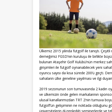
Ülkemiz 2015 yılında futgolf ile tanıştı. Çeşitli
derneğimiz FGSD’nin kuruluşu ile birlikte büyü
bulunan Ataşehir Golf Kulübü’nün merkez saha
girişimleri ile futgolf oynanabilecek yeni saha
oyuncu sayısı da kısa sürede 200’ü geçti. De
sahaların ülke geneline yayılması ve ilgi duya
2019 sezonunun son turnuvasında 2 kadın oyun
ve ülkemizin önde gelen markalarının sponsorl
ulusal kanallarımızdan TRT 2’nin turnuva boyu
futgolf’ün gelişiminin ne noktada olduğunu gö
üniversitelerin düzenlediği seminerlerde ve te