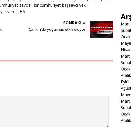
cumhuriyet savcısı, bir cumhuriyet başsavcı vekili
 yer verdi. İHA
Ar
SONRAKI
Mart
ık
Çankırı’da yoğun sis etkili oluyor
Şuba
Ocak
Mayı
Nisa
Mart
Şuba
Ocak
Aralı
Eylül
Ağus
Mayı
Mart
Şuba
Ocak
Aralı