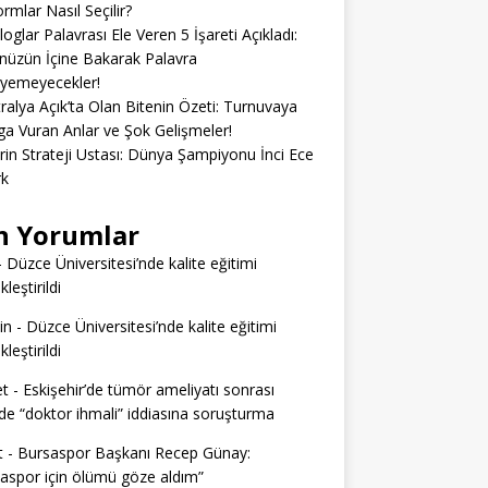
ormlar Nasıl Seçilir?
loglar Palavrası Ele Veren 5 İşareti Açıkladı:
üzün İçine Bakarak Palavra
eyemeyecekler!
ralya Açık’ta Olan Bitenin Özeti: Turnuvaya
 Vuran Anlar ve Şok Gelişmeler!
erin Strateji Ustası: Dünya Şampiyonu İnci Ece
rk
n Yorumlar
-
Düzce Üniversitesi’nde kalite eğitimi
leştirildi
in
-
Düzce Üniversitesi’nde kalite eğitimi
leştirildi
t
-
Eskişehir’de tümör ameliyatı sonrası
e “doktor ihmali” iddiasına soruşturma
t
-
Bursaspor Başkanı Recep Günay:
aspor için ölümü göze aldım”