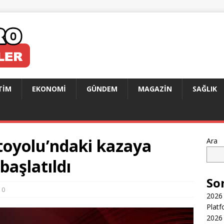
TIM
EKONOMI
GÜNDEM
MAGAZIN
SAĞLIK
oyolu’ndaki kazaya
Ara
başlatıldı
So
0
2026 
Platf
2026 