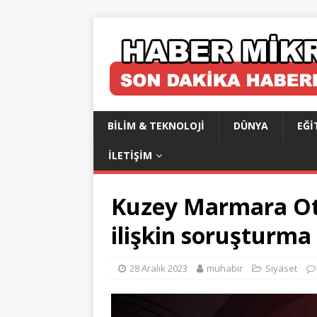
BILIM & TEKNOLOJI
DÜNYA
EĞI
İLETIŞIM
Kuzey Marmara Ot
ilişkin soruşturma 
28 Aralık 2023
muhabir
Siyaset