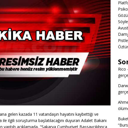
Platf
Psiko
Gözün
Söyl
Avust
Damga
Pistl
Öztü
So
Rico
gerçek
Darw
gerçek
Ahme
ölümd
 gelen kazada 11 vatandaşın hayatını kaybettiği ve
Buke
Kaza ile ilgili soruşturma başlatılacağını duyuran Adalet Bakanı
“Burs
n yaptığı açıklamada, “Sakarya Cumhuriyet Başsavcılığınca