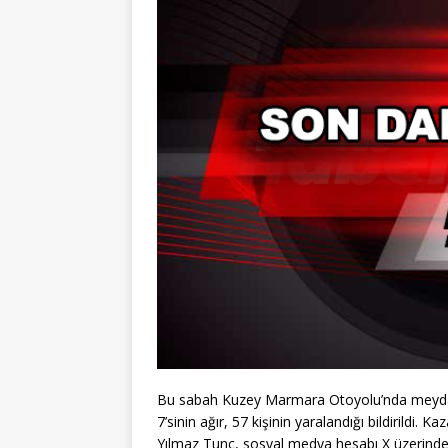
Bu sabah Kuzey Marmara Otoyolu’nda meydana
7’sinin ağır, 57 kişinin yaralandığı bildirildi. 
Yılmaz Tunç, sosyal medya hesabı X üzerinde