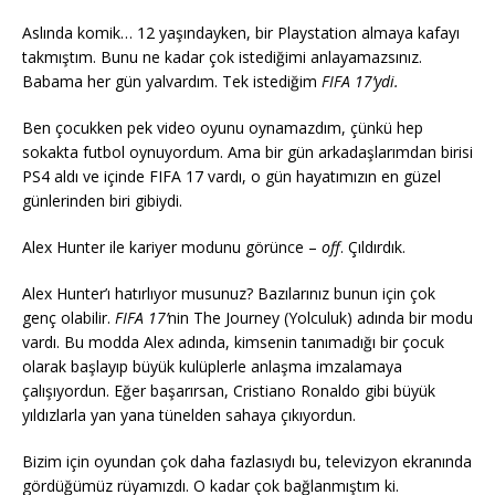
Aslında komik… 12 yaşındayken, bir Playstation almaya kafayı
takmıştım. Bunu ne kadar çok istediğimi anlayamazsınız.
Babama her gün yalvardım. Tek istediğim
FIFA 17’ydi.
Ben çocukken pek video oyunu oynamazdım, çünkü hep
sokakta futbol oynuyordum. Ama bir gün arkadaşlarımdan birisi
PS4 aldı ve içinde FIFA 17 vardı, o gün hayatımızın en güzel
günlerinden biri gibiydi.
Alex Hunter ile kariyer modunu görünce –
off
. Çıldırdık.
Alex Hunter’ı hatırlıyor musunuz? Bazılarınız bunun için çok
genç olabilir.
FIFA 17’
nin The Journey (Yolculuk) adında bir modu
vardı. Bu modda Alex adında, kimsenin tanımadığı bir çocuk
olarak başlayıp büyük kulüplerle anlaşma imzalamaya
çalışıyordun. Eğer başarırsan, Cristiano Ronaldo gibi büyük
yıldızlarla yan yana tünelden sahaya çıkıyordun.
Bizim için oyundan çok daha fazlasıydı bu, televizyon ekranında
gördüğümüz rüyamızdı. O kadar çok bağlanmıştım ki.