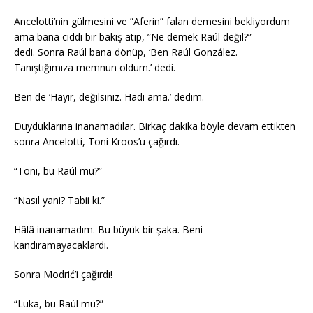
Ancelotti’nin gülmesini ve ”Aferin” falan demesini bekliyordum
ama bana ciddi bir bakış atıp, ”Ne demek Raúl değil?”
dedi. Sonra Raúl bana dönüp, ‘Ben Raúl González.
Tanıştığımıza memnun oldum.’ dedi.
Ben de ‘Hayır, değilsiniz. Hadi ama.’ dedim.
Duyduklarına inanamadılar. Birkaç dakika böyle devam ettikten
sonra Ancelotti, Toni Kroos’u çağırdı.
“Toni, bu Raúl mu?”
“Nasıl yani? Tabii ki.”
Hâlâ inanamadım. Bu büyük bir şaka. Beni
kandıramayacaklardı.
Sonra Modrić’i çağırdı!
“Luka, bu Raúl mü?”