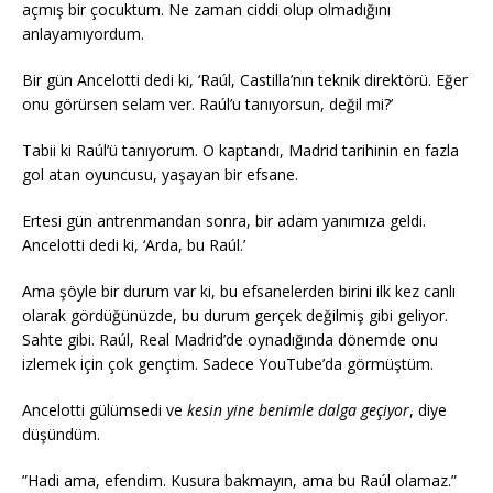
açmış bir çocuktum. Ne zaman ciddi olup olmadığını
anlayamıyordum.
Bir gün Ancelotti dedi ki, ‘Raúl, Castilla’nın teknik direktörü. Eğer
onu görürsen selam ver. Raúl’u tanıyorsun, değil mi?’
Tabii ki Raúl’ü tanıyorum. O kaptandı, Madrid tarihinin en fazla
gol atan oyuncusu, yaşayan bir efsane.
Ertesi gün antrenmandan sonra, bir adam yanımıza geldi.
Ancelotti dedi ki, ‘Arda, bu Raúl.’
Ama şöyle bir durum var ki, bu efsanelerden birini ilk kez canlı
olarak gördüğünüzde, bu durum gerçek değilmiş gibi geliyor.
Sahte gibi. Raúl, Real Madrid’de oynadığında dönemde onu
izlemek için çok gençtim. Sadece YouTube’da görmüştüm.
Ancelotti gülümsedi ve
kesin yine benimle dalga geçiyor
, diye
düşündüm.
”Hadi ama, efendim. Kusura bakmayın, ama bu Raúl olamaz.”