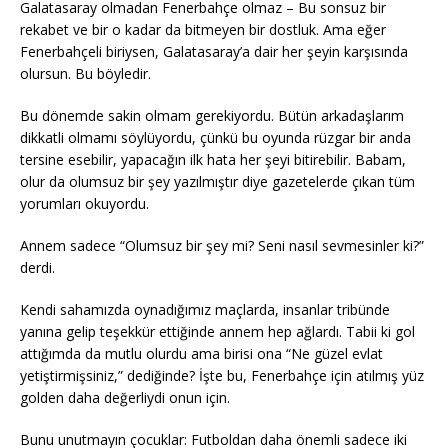
Galatasaray olmadan Fenerbahçe olmaz – Bu sonsuz bir
rekabet ve bir o kadar da bitmeyen bir dostluk. Ama eğer
Fenerbahçeli biriysen, Galatasaray’a dair her şeyin karşısında
olursun. Bu böyledir.
Bu dönemde sakin olmam gerekiyordu. Bütün arkadaşlarım
dikkatli olmamı söylüyordu, çünkü bu oyunda rüzgar bir anda
tersine esebilir, yapacağın ilk hata her şeyi bitirebilir. Babam,
olur da olumsuz bir şey yazılmıştır diye gazetelerde çıkan tüm
yorumları okuyordu.
Annem sadece “Olumsuz bir şey mi? Seni nasıl sevmesinler ki?”
derdi.
Kendi sahamızda oynadığımız maçlarda, insanlar tribünde
yanına gelip teşekkür ettiğinde annem hep ağlardı. Tabii ki gol
attığımda da mutlu olurdu ama birisi ona “Ne güzel evlat
yetiştirmişsiniz,” dediğinde? İşte bu, Fenerbahçe için atılmış yüz
golden daha değerliydi onun için.
Bunu unutmayın çocuklar: Futboldan daha önemli sadece iki