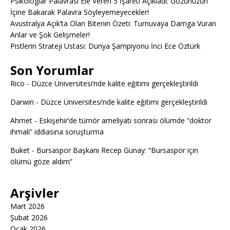
Psikologlar Palavrası Ele Veren 5 İşareti Açıkladı: Gözünüzün
İçine Bakarak Palavra Söyleyemeyecekler!
Avustralya Açık’ta Olan Bitenin Özeti: Turnuvaya Damga Vuran
Anlar ve Şok Gelişmeler!
Pistlerin Strateji Ustası: Dünya Şampiyonu İnci Ece Öztürk
Son Yorumlar
Rico
-
Düzce Üniversitesi’nde kalite eğitimi gerçekleştirildi
Darwin
-
Düzce Üniversitesi’nde kalite eğitimi gerçekleştirildi
Ahmet
-
Eskişehir’de tümör ameliyatı sonrası ölümde “doktor
ihmali” iddiasına soruşturma
Buket
-
Bursaspor Başkanı Recep Günay: “Bursaspor için
ölümü göze aldım”
Arşivler
Mart 2026
Şubat 2026
Ocak 2026