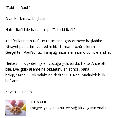
“Tabii ki, Raúl.”
O an korkmaya başladım.
Hatta Raúl bile bana bakıp, “Tabii ki Raúl.” dedi.
Telefonlarından Raúl’ün resimlerini göstermeye başladılar.
Nihayet pes ettim ve dedim ki, “Tamam, özür dilerim.
Gerçekten Raúl’sünüz. Tanıştığımıza memnun oldum, efendim.”
Herkes Türkiye’den gelen çocuğa gülüyordu. Hatta Ancelotti
bile. Eve gidip aileme ne olduğunu anlatınca, bana
bakıp, “Arda… Çok salaksın.” dediler Bu, Real Madrid’deki ilk
haftamdı.
Kaynak: Onedio
ÖNCEKI
Longevity Diyeti: Uzun ve Sağlıklı Yaşamın Anahtarı