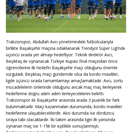
Trabzonspor, Abdullah Avcı yönetimindeki futbolcularıyla
birlikte Başakşehir maçına odaklanarak Trendyol Süper Ligi’nde
üçüncü sırada yer almayı hedefliyor. Teknik direktör Avcı,
Beşiktaş ile oynanacak Türkiye Kupası final maçından önce
öğrencilerine ilk hedefin Başakşehir maçı olduğunu önemle
vurguladı. Beşiktaş maçı gündemde olsa da bordo-mavililer,
ligde üçüncü sırada tamamlamayı amaçlamaktadır. Avcı, zorlu
mücadelelerin önlerinde olduğunu ancak maç maç ilerleyerek
hedeflerine doğru adım adım ilerleyeceklerini belirtti.
Trabzonspor ile Başakşehir arasında arada 3 puanlık bir fark
bulunmaktadır. Maçı kazanmaları durumunda, bordo-mavililer
hedeflerine ulaşabileceklerdir. Aksi durumda ise dördüncü
sıraya tabi olacaklardır. İki takım arasında ligin ilk yarısında
oynanan maç ise 1-1’lik bir eşitlikle sonuçlanmıştı.