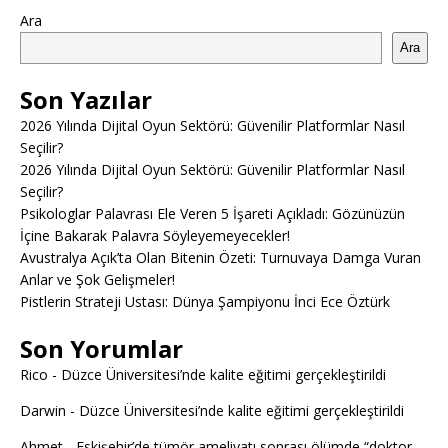
Ara
Ara
Son Yazılar
2026 Yılında Dijital Oyun Sektörü: Güvenilir Platformlar Nasıl
Seçilir?
2026 Yılında Dijital Oyun Sektörü: Güvenilir Platformlar Nasıl
Seçilir?
Psikologlar Palavrası Ele Veren 5 İşareti Açıkladı: Gözünüzün
İçine Bakarak Palavra Söyleyemeyecekler!
Avustralya Açık’ta Olan Bitenin Özeti: Turnuvaya Damga Vuran
Anlar ve Şok Gelişmeler!
Pistlerin Strateji Ustası: Dünya Şampiyonu İnci Ece Öztürk
Son Yorumlar
Rico
-
Düzce Üniversitesi’nde kalite eğitimi gerçekleştirildi
Darwin
-
Düzce Üniversitesi’nde kalite eğitimi gerçekleştirildi
Ahmet
-
Eskişehir’de tümör ameliyatı sonrası ölümde “doktor