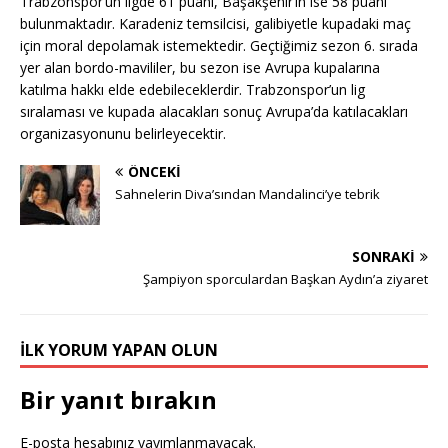
Trabzonspor’un ligde 61 puanı, Başakşehir’in ise 58 puanı
bulunmaktadır. Karadeniz temsilcisi, galibiyetle kupadaki maç
için moral depolamak istemektedir. Geçtiğimiz sezon 6. sırada
yer alan bordo-mavililer, bu sezon ise Avrupa kupalarına
katılma hakkı elde edebileceklerdir. Trabzonspor’un lig
sıralaması ve kupada alacakları sonuç Avrupa’da katılacakları
organizasyonunu belirleyecektir.
ÖNCEKI
Sahnelerin Diva’sından Mandalinci’ye tebrik
SONRAKI
Şampiyon sporculardan Başkan Aydın’a ziyaret
İLK YORUM YAPAN OLUN
Bir yanıt bırakın
E-posta hesabınız yayımlanmayacak.